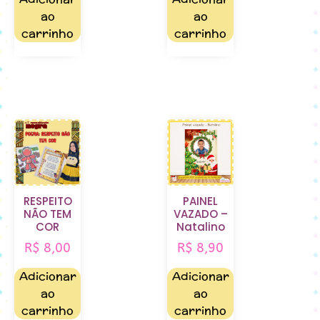
ao
ao
carrinho
carrinho
RESPEITO
PAINEL
NÃO TEM
VAZADO –
COR
Natalino
R$
8,00
R$
8,90
Adicionar
Adicionar
ao
ao
carrinho
carrinho