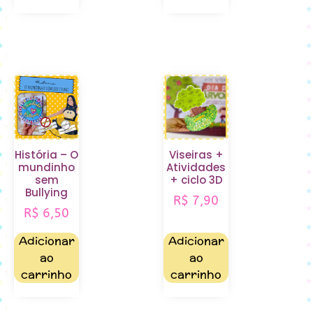
História – O
Viseiras +
mundinho
Atividades
sem
+ ciclo 3D
Bullying
R$
7,90
R$
6,50
Adicionar
Adicionar
ao
ao
carrinho
carrinho