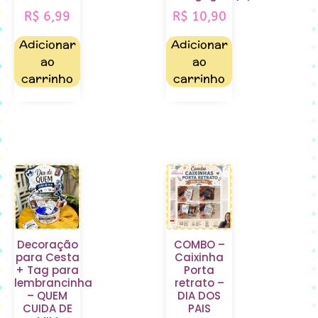
R$
6,99
R$
10,90
Adicionar
Adicionar
ao
ao
carrinho
carrinho
Decoração
COMBO –
para Cesta
Caixinha
+ Tag para
Porta
lembrancinha
retrato –
– QUEM
DIA DOS
CUIDA DE
PAIS