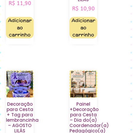
R$
11,90
R$
10,90
Adicionar
Adicionar
ao
ao
carrinho
carrinho
Decoração
Painel
para Cesta
+Decoração
+ Tag para
para Cesta
lembrancinha
– Dia do(a)
– AGOSTO
Coordenador(a)
LILÁS
Pedagógico(a)