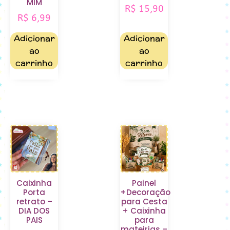
MIM
R$
15,90
R$
6,99
Adicionar
Adicionar
ao
ao
carrinho
carrinho
Caixinha
Painel
Porta
+Decoração
retrato –
para Cesta
DIA DOS
+ Caixinha
PAIS
para
mateirias –