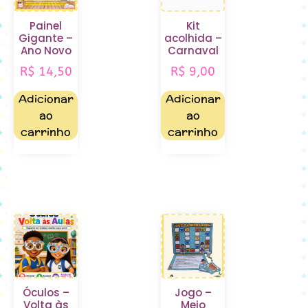
Painel
Kit
Gigante –
acolhida –
Ano Novo
Carnaval
R$
14,50
R$
9,00
Adicionar
Adicionar
ao
ao
carrinho
carrinho
Óculos –
Jogo –
Volta às
Meio