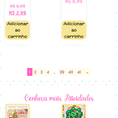
R$
6,99
R$
6,99
R$
2,99
Adicionar
Adicionar
ao
ao
carrinho
carrinho
1
2
3
4
…
39
40
41
→
Conheça mais Atividades