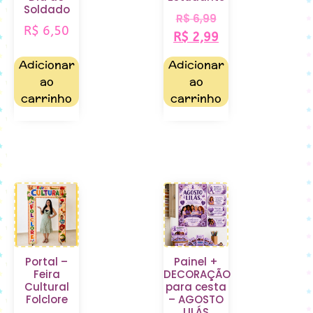
Soldado
R$
6,99
R$
6,50
R$
2,99
Adicionar
Adicionar
ao
ao
carrinho
carrinho
Portal –
Painel +
Feira
DECORAÇÃO
Cultural
para cesta
Folclore
– AGOSTO
LILÁS