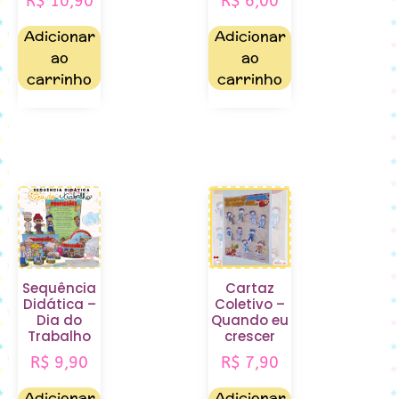
R$
10,90
R$
6,00
Adicionar
Adicionar
ao
ao
carrinho
carrinho
Sequência
Cartaz
Didática –
Coletivo –
Dia do
Quando eu
Trabalho
crescer
R$
9,90
R$
7,90
Adicionar
Adicionar