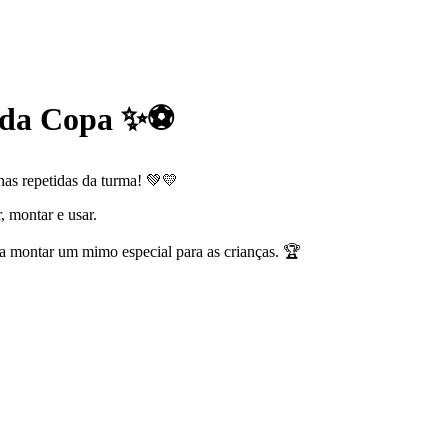
s da Copa ✨⚽
nhas repetidas da turma! 💚💛
r, montar e usar.
ara montar um mimo especial para as crianças. 🏆