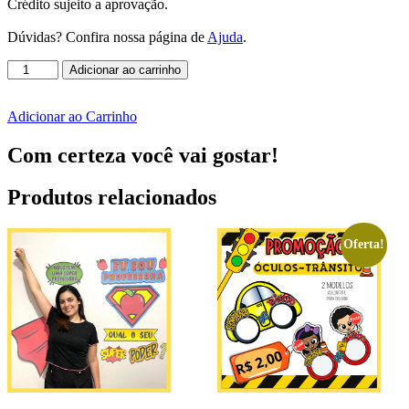
Crédito sujeito a aprovação.
Dúvidas? Confira nossa página de
Ajuda
.
⚽
Adicionar ao carrinho
✨
Caixinha
Adicionar ao Carrinho
Porta
Figurinhas
Com certeza você vai gostar!
da
Copa
✨
Produtos relacionados
⚽
quantidade
Oferta!