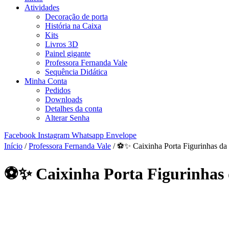
Atividades
Decoração de porta
História na Caixa
Kits
Livros 3D
Painel gigante
Professora Fernanda Vale
Sequência Didática
Minha Conta
Pedidos
Downloads
Detalhes da conta
Alterar Senha
Facebook
Instagram
Whatsapp
Envelope
Início
/
Professora Fernanda Vale
/ ⚽✨ Caixinha Porta Figurinhas 
⚽✨ Caixinha Porta Figurinha