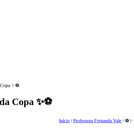
da Copa ✨⚽
s da Copa ✨⚽
Início
/
Professora Fernanda Vale
/ ⚽✨ 