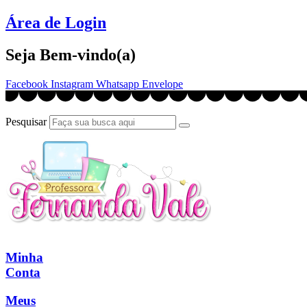
Ir
Área de Login
para
o
Seja Bem-vindo(a)
conteúdo
Facebook
Instagram
Whatsapp
Envelope
Pesquisar
Minha
Conta
Meus