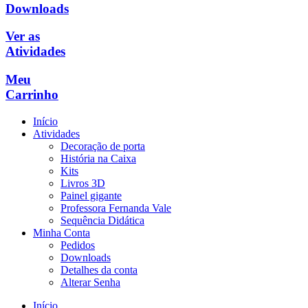
Downloads
Ver as
Atividades
Meu
Carrinho
Início
Atividades
Decoração de porta
História na Caixa
Kits
Livros 3D
Painel gigante
Professora Fernanda Vale
Sequência Didática
Minha Conta
Pedidos
Downloads
Detalhes da conta
Alterar Senha
Início