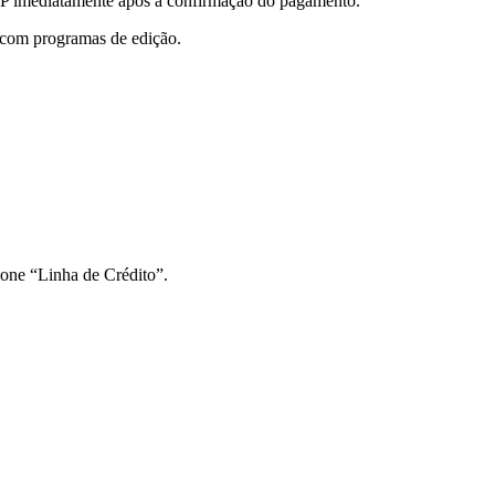
imediatamente após a confirmação do pagamento.
 com programas de edição.
ione “Linha de Crédito”.