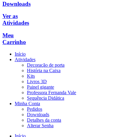
Downloads
Ver as
Atividades
Meu
Carrinho
Início
Atividades
Decoração de porta
História na Caixa
Kits
Livros 3D
Painel gigante
Professora Fernanda Vale
Sequência Didática
Minha Conta
Pedidos
Downloads
Detalhes da conta
Alterar Senha
Início