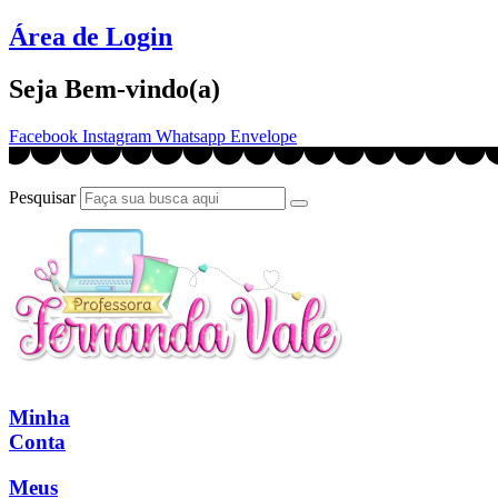
Ir
Área de Login
para
o
Seja Bem-vindo(a)
conteúdo
Facebook
Instagram
Whatsapp
Envelope
Pesquisar
Minha
Conta
Meus