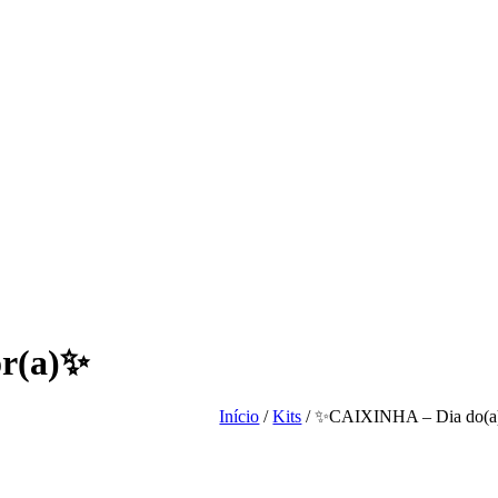
or(a)✨
Início
/
Kits
/ ✨CAIXINHA – Dia do(a)