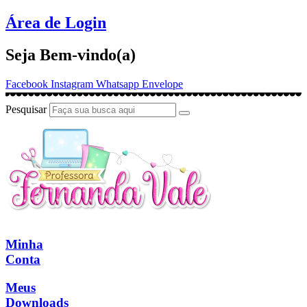
Ir
Área de Login
para
o
Seja Bem-vindo(a)
conteúdo
Facebook
Instagram
Whatsapp
Envelope
Pesquisar
Minha
Conta
Meus
Downloads