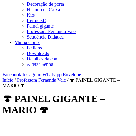
Decoração de porta
História na Caixa
Kits
Livros 3D
Painel gigante
Professora Fernanda Vale
Sequência Didática
Minha Conta
Pedidos
Downloads
Detalhes da conta
Alterar Senha
Facebook
Instagram
Whatsapp
Envelope
Início
/
Professora Fernanda Vale
/ 🍄 PAINEL GIGANTE –
MARIO 🍄
🍄 PAINEL GIGANTE –
MARIO 🍄