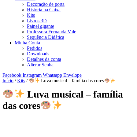
Decoração de porta
História na Caixa
Kits
Livros 3D
Painel gigante
Professora Fernanda Vale
Sequência Didática
Minha Conta
Pedidos
Downloads
Detalhes da conta
Alterar Senha
Facebook
Instagram
Whatsapp
Envelope
Início
/
Kits
/
Luva musical – família das cores
Luva musical – família
das cores