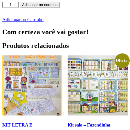
Adicionar ao carrinho
Luva
Adicionar ao Carrinho
musical
-
família
Com certeza você vai gostar!
das
cores
Produtos relacionados
quantidade
Oferta!
KIT LETRA E
Kit sala – Fazendinha