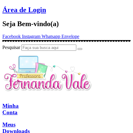
Ir
Área de Login
para
o
Seja Bem-vindo(a)
conteúdo
Facebook
Instagram
Whatsapp
Envelope
Pesquisar
Minha
Conta
Meus
Downloads