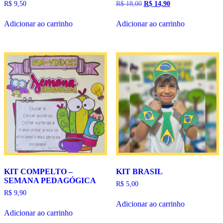
O
O
R$
9,50
R$
18,00
R$
14,90
preço
preço
original
atual
Adicionar ao carrinho
Adicionar ao carrinho
era:
é:
R$ 18,00.
R$ 14,90.
KIT COMPELTO –
KIT BRASIL
SEMANA PEDAGÓGICA
R$
5,00
R$
9,90
Adicionar ao carrinho
Adicionar ao carrinho