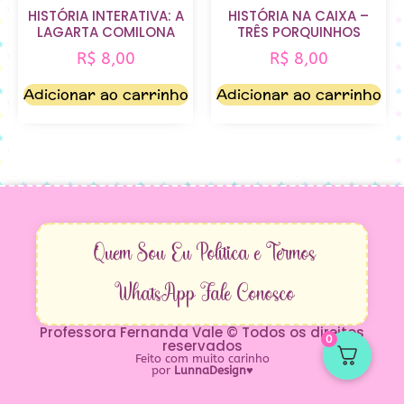
HISTÓRIA INTERATIVA: A
HISTÓRIA NA CAIXA –
LAGARTA COMILONA
TRÊS PORQUINHOS
R$
8,00
R$
8,00
Adicionar ao carrinho
Adicionar ao carrinho
Quem Sou Eu
Política e Termos
WhatsApp
Fale Conosco
Professora Fernanda Vale © Todos os direitos
0
reservados
Feito com muito carinho
por
LunnaDesign
♥