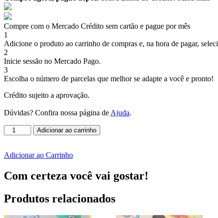
Compre com o Mercado Crédito sem cartão e pague por mês
1
Adicione o produto ao carrinho de compras e, na hora de pagar, selec
2
Inicie sessão no Mercado Pago.
3
Escolha o número de parcelas que melhor se adapte a você e pronto!
Crédito sujeito a aprovação.
Dúvidas? Confira nossa página de
Ajuda
.
Caixa
Adicionar ao carrinho
cenário
-
Dia
Adicionar ao Carrinho
das
Mulhres
Com certeza você vai gostar!
Rosa
quantidade
Produtos relacionados