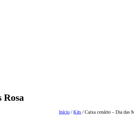
s Rosa
Início
/
Kits
/ Caixa cenário – Dia das 