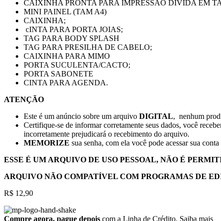
CAIXINHA PRONTA PARA IMPRESSÃO DIVIDA EM T
MINI PAINEL (TAM A4)
CAIXINHA;
cINTA PARA PORTA JOIAS;
TAG PARA BODY SPLASH
TAG PARA PRESILHA DE CABELO;
CAIXINHA PARA MIMO
PORTA SUCULENTA/CACTO;
PORTA SABONETE
CINTA PARA AGENDA.
ATENÇÃO
Este é um anúncio sobre um arquivo
DIGITAL
, nenhum pro
Certifique-se de informar corretamente seus dados, você receb
incorretamente prejudicará o recebimento do arquivo.
MEMORIZE
sua senha, com ela você pode acessar sua conta 
ESSE É UM ARQUIVO DE USO PESSOAL, NÃO É PERMIT
ARQUIVO NÃO COMPATÍVEL COM PROGRAMAS DE EDIÇÃ
R$
12,90
Compre agora, pague depois
com a Linha de Crédito.
Saiba mais