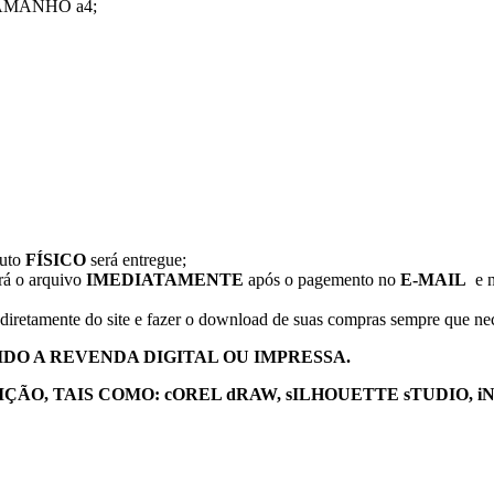
AMANHO a4;
duto
FÍSICO
será entregue;
erá o arquivo
IMEDIATAMENTE
após o pagemento no
E-MAIL
e n
diretamente do site e fazer o download de suas compras sempre que nec
IDO A REVENDA DIGITAL OU IMPRESSA.
O, TAIS COMO: cOREL dRAW, sILHOUETTE sTUDIO, i