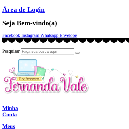
Ir
Área de Login
para
o
Seja Bem-vindo(a)
conteúdo
Facebook
Instagram
Whatsapp
Envelope
Pesquisar
Minha
Conta
Meus