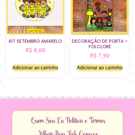
KIT SETEMBRO AMARELO
DECORAÇÃO DE PORTA –
FOLCLORE
R$
8,00
R$
7,90
Adicionar ao carrinho
Adicionar ao carrinho
Quem Sou Eu
Política e Termos
WhatsApp
Fale Conosco