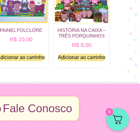
PAINEL FOLCLORE
HISTÓRIA NA CAIXA –
TRÊS PORQUINHOS
R$
10,00
R$
8,00
dicionar ao carrinho
Adicionar ao carrinho
p
Fale Conosco
0