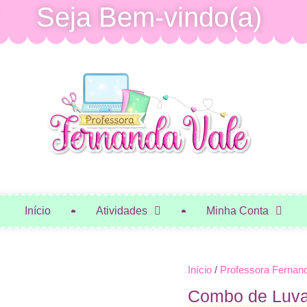
Seja Bem-vindo(a)
Início
Atividades
Minha Conta
Início
/
Professora Fernan
Combo de Luvas