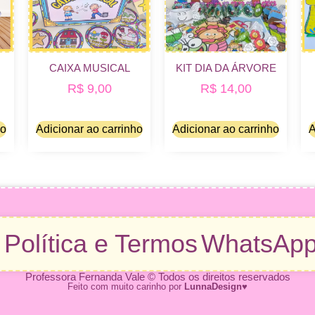
CAIXA MUSICAL
KIT DIA DA ÁRVORE
R$
9,00
R$
14,00
ho
Adicionar ao carrinho
Adicionar ao carrinho
A
u
Política e Termos
WhatsAp
Professora Fernanda Vale © Todos os direitos reservados
Feito com muito carinho por
LunnaDesign
♥