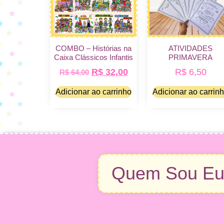
COMBO – Histórias na
ATIVIDADES
Caixa Clássicos Infantis
PRIMAVERA
R$
32,00
R$
6,50
R$
64,00
Adicionar ao carrinho
Adicionar ao carrin
Quem Sou E