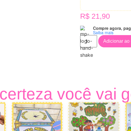
R$
21,90
Compre agora, pag
Saiba mais
Adicionar ao 
erteza você vai g