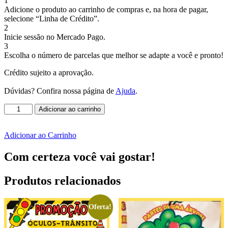
1
Adicione o produto ao carrinho de compras e, na hora de pagar,
selecione “Linha de Crédito”.
2
Inicie sessão no Mercado Pago.
3
Escolha o número de parcelas que melhor se adapte a você e pronto!
Crédito sujeito a aprovação.
Dúvidas? Confira nossa página de
Ajuda
.
GRATUITO
Adicionar ao carrinho
-
AVISO
DE
Adicionar ao Carrinho
FÉRIAS
PARA
Com certeza você vai gostar!
AGENDA
quantidade
Produtos relacionados
Oferta!