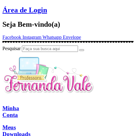
Ir
Área de Login
para
o
Seja Bem-vindo(a)
conteúdo
Facebook
Instagram
Whatsapp
Envelope
Pesquisar
Minha
Conta
Meus
Downloads