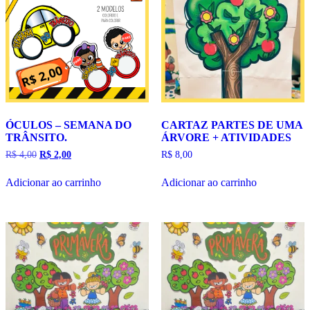
ÓCULOS – SEMANA DO
CARTAZ PARTES DE UMA
TRÂNSITO.
ÁRVORE + ATIVIDADES
O
O
R$
4,00
R$
2,00
R$
8,00
preço
preço
original
atual
Adicionar ao carrinho
Adicionar ao carrinho
era:
é:
R$ 4,00.
R$ 2,00.