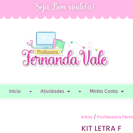
Seja Bem-vindo(a)
Início
Atividades
Minha Conta
Início
/
Professora Fern
KIT LETRA F