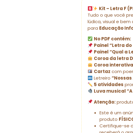
Kit – Letra F 
Tudo o que você pre
lúdica, visual e bem
para
Educação Infan
No PDF contém:
Painel “Letra do
Painel “Qual a L
Coroa da letra 
Coroa interativa
Cartaz
com poe
Letreiro
“Nossas 
5 atividades
pro
Luva musical “A
Atenção:
produ
Este é um anú
produto
FÍSIC
Certifique-se 
receberá o ar