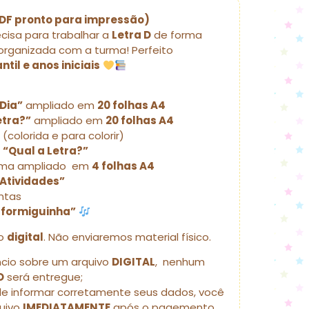
(PDF pronto para impressão)
cisa para trabalhar a
Letra D
de forma
 organizada com a turma! Perfeito
til e anos iniciais
 Dia”
ampliado em
20 folhas A4
etra?”
ampliado em
20 folhas A4
D
(colorida e para colorir)
 “Qual a Letra?”
ma ampliado em
4 folhas A4
Atividades”
ntas
 formiguinha”
to
digital
. Não enviaremos material físico.
ncio sobre um arquivo
DIGITAL
, nenhum
O
será entregue;
de informar corretamente seus dados, você
quivo
IMEDIATAMENTE
após o pagemento