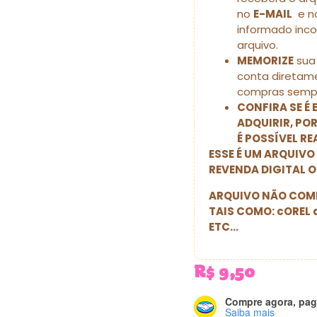
no
E-MAIL
e no
informado inc
arquivo.
MEMORIZE
sua 
conta diretame
compras sempr
CONFIRA SE É
ADQUIRIR, POR
É POSSÍVEL R
ESSE É UM ARQUIVO
REVENDA DIGITAL O
ARQUIVO NÃO COMP
TAIS COMO: cOREL 
ETC…
R$
9,50
Compre agora, pag
Saiba mais