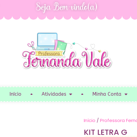
Seja Bem-vindo(a)
Início
Atividades
Minha Conta
Início
/
Professora Fern
KIT LETRA G