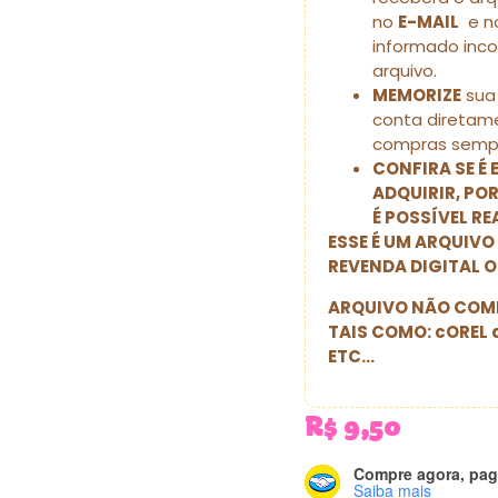
no
E-MAIL
e no
informado inc
arquivo.
MEMORIZE
sua 
conta diretame
compras sempr
CONFIRA SE É
ADQUIRIR, POR
É POSSÍVEL R
ESSE É UM ARQUIVO
REVENDA DIGITAL O
ARQUIVO NÃO COMP
TAIS COMO: cOREL 
ETC…
R$
9,50
Compre agora, pag
Saiba mais