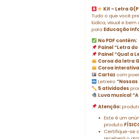
Kit – Letra G
Tudo o que você pre
lúdica, visual e bem
para
Educação Infan
No PDF contém:
Painel “Letra do
Painel “Qual a L
Coroa da letra 
Coroa interativa
Cartaz
com poe
Letreiro
“Nossas 
5 atividades
pro
Luva musical “A 
Atenção:
produ
Este é um anú
produto
FÍSIC
Certifique-se 
receberá o ar