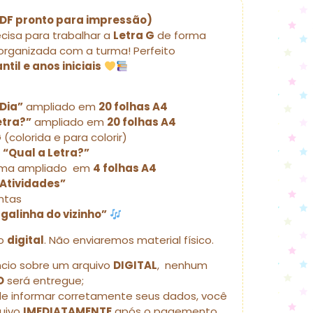
(PDF pronto para impressão)
cisa para trabalhar a
Letra G
de forma
 organizada com a turma! Perfeito
til e anos iniciais
 Dia”
ampliado em
20 folhas A4
etra?”
ampliado em
20 folhas A4
G
(colorida e para colorir)
 “Qual a Letra?”
ma ampliado em
4 folhas A4
Atividades”
ntas
galinha do vizinho”
to
digital
. Não enviaremos material físico.
ncio sobre um arquivo
DIGITAL
, nenhum
O
será entregue;
de informar corretamente seus dados, você
quivo
IMEDIATAMENTE
após o pagemento