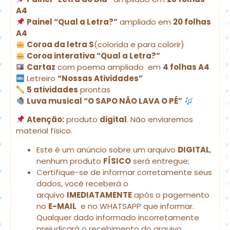
A4
Painel “Qual a Letra?”
ampliado em
20 folhas
A4
Coroa da letra S
(colorida e para colorir)
Coroa interativa “Qual a Letra?”
Cartaz
com poema ampliado em
4 folhas A4
Letreiro
“Nossas Atividades”
5 atividades
prontas
Luva musical “O SAPO NÃO LAVA O PÉ”
Atenção:
produto
digital
. Não enviaremos
material físico.
Este é um anúncio sobre um arquivo
DIGITAL
,
nenhum produto
FÍSICO
será entregue;
Certifique-se de informar corretamente seus
dados, você receberá o
arquivo
IMEDIATAMENTE
após o pagemento
no
E-MAIL
e no WHATSAPP que informar.
Qualquer dado informado incorretamente
prejudicará o recebimento do arquivo.