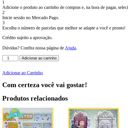
1
Adicione o produto ao carrinho de compras e, na hora de pagar, selec
2
Inicie sessão no Mercado Pago.
3
Escolha o número de parcelas que melhor se adapte a você e pronto!
Crédito sujeito a aprovação.
Dúvidas? Confira nossa página de
Ajuda
.
OFICINA
Adicionar ao carrinho
DE
MASSINHA
DE
Adicionar ao Carrinho
MODELAR
quantidade
Com certeza você vai gostar!
Produtos relacionados