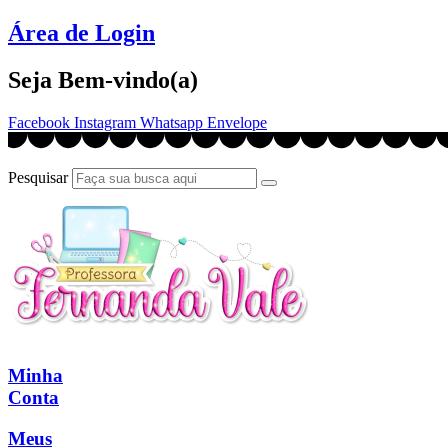
Ir
Área de Login
para
o
Seja Bem-vindo(a)
conteúdo
Facebook
Instagram
Whatsapp
Envelope
Pesquisar
Minha
Conta
Meus