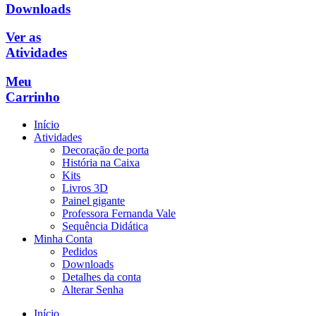
Downloads
Ver as
Atividades
Meu
Carrinho
Início
Atividades
Decoração de porta
História na Caixa
Kits
Livros 3D
Painel gigante
Professora Fernanda Vale
Sequência Didática
Minha Conta
Pedidos
Downloads
Detalhes da conta
Alterar Senha
Início