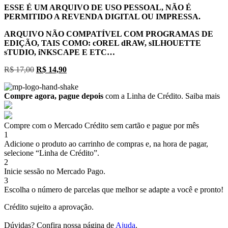
ESSE É UM ARQUIVO DE USO PESSOAL, NÃO É
PERMITIDO A REVENDA DIGITAL OU IMPRESSA.
ARQUIVO NÃO COMPATÍVEL COM PROGRAMAS DE
EDIÇÃO, TAIS COMO: cOREL dRAW, sILHOUETTE
sTUDIO, iNKSCAPE E ETC…
O
O
R$
17,00
R$
14,90
preço
preço
original
atual
Compre agora, pague depois
com a Linha de Crédito.
Saiba mais
era:
é:
R$ 17,00.
R$ 14,90.
Compre com o Mercado Crédito sem cartão e pague por mês
1
Adicione o produto ao carrinho de compras e, na hora de pagar,
selecione “Linha de Crédito”.
2
Inicie sessão no Mercado Pago.
3
Escolha o número de parcelas que melhor se adapte a você e pronto!
Crédito sujeito a aprovação.
Dúvidas? Confira nossa página de
Ajuda
.