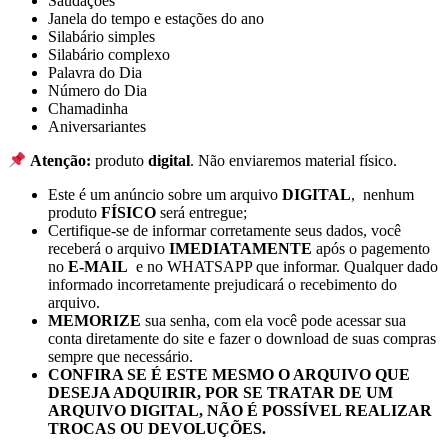
Saudações
Janela do tempo e estações do ano
Silabário simples
Silabário complexo
Palavra do Dia
Número do Dia
Chamadinha
Aniversariantes
Atenção:
produto
digital
. Não enviaremos material físico.
Este é um anúncio sobre um arquivo
DIGITAL
, nenhum
produto
FÍSICO
será entregue;
Certifique-se de informar corretamente seus dados, você
receberá o arquivo
IMEDIATAMENTE
após o pagemento
no
E-MAIL
e no WHATSAPP que informar. Qualquer dado
informado incorretamente prejudicará o recebimento do
arquivo.
MEMORIZE
sua senha, com ela você pode acessar sua
conta diretamente do site e fazer o download de suas compras
sempre que necessário.
CONFIRA SE É ESTE MESMO O ARQUIVO QUE
DESEJA ADQUIRIR, POR SE TRATAR DE UM
ARQUIVO DIGITAL, NÃO É POSSÍVEL REALIZAR
TROCAS OU DEVOLUÇÕES.