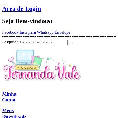
Ir
Área de Login
para
o
Seja Bem-vindo(a)
conteúdo
Facebook
Instagram
Whatsapp
Envelope
Pesquisar
Minha
Conta
Meus
Downloads