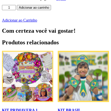
Kit
Adicionar ao carrinho
Sala
-
Escola
Adicionar ao Carrinho
quantidade
Com certeza você vai gostar!
Produtos relacionados
KIT PRIMAVERA 1
KIT BRASIL