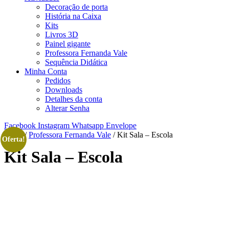
Decoração de porta
História na Caixa
Kits
Livros 3D
Painel gigante
Professora Fernanda Vale
Sequência Didática
Minha Conta
Pedidos
Downloads
Detalhes da conta
Alterar Senha
Facebook
Instagram
Whatsapp
Envelope
Início
/
Professora Fernanda Vale
/ Kit Sala – Escola
Oferta!
Kit Sala – Escola