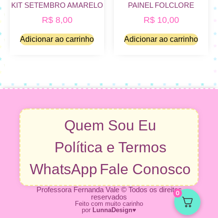
KIT SETEMBRO AMARELO
PAINEL FOLCLORE
R$
8,00
R$
10,00
Adicionar ao carrinho
Adicionar ao carrinho
Quem Sou Eu
Política e Termos
WhatsApp
Fale Conosco
Professora Fernanda Vale © Todos os direitos
0
reservados
Feito com muito carinho
por
LunnaDesign
♥