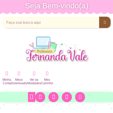
Seja Bem-vindo(a)
Minha
Meus
Ver as
Meu
Conta
Downloads
Atividades
Carrinho
Minha Conta