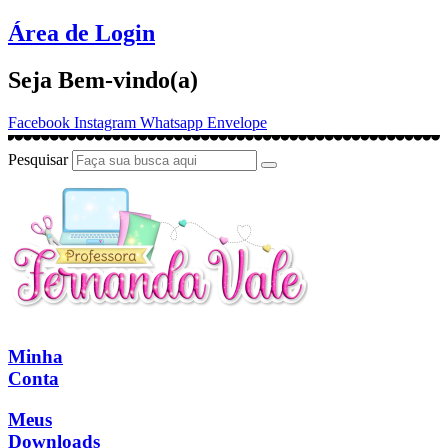
Ir
Área de Login
para
o
Seja Bem-vindo(a)
conteúdo
Facebook
Instagram
Whatsapp
Envelope
Pesquisar
Minha
Conta
Meus
Downloads