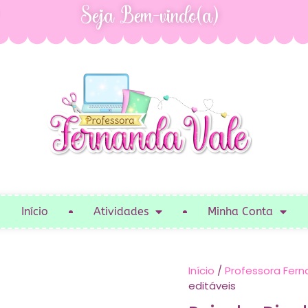
Seja Bem-vindo(a)
Início
Atividades
Minha Conta
Início
/
Professora Fern
editáveis