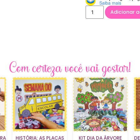
Saiba mais
Adicionar a
Com certeza você vai gostar!
ERA
HISTÓRIA: AS PLACAS
KIT DIA DA ÁRVORE
D