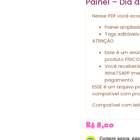
Painel – Dia d
Nesse PDF você econ
Painel ampliad
Tags editáveis
ATENÇÃO
Esse é um anú
produto FÍSICO
Você receberá 
WHATSAPP ime
pagamento.
ESSE é um arquivo 
compatível com pro
Compatível com lei
R$
8,00
Compre agora, pag