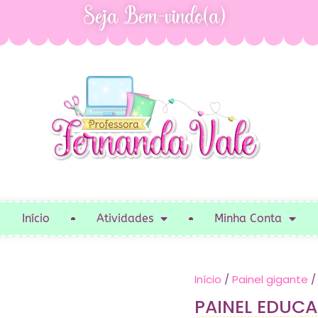
Seja Bem-vindo(a)
Início
Atividades
Minha Conta
Início
/
Painel gigante
/
PAINEL EDUCA