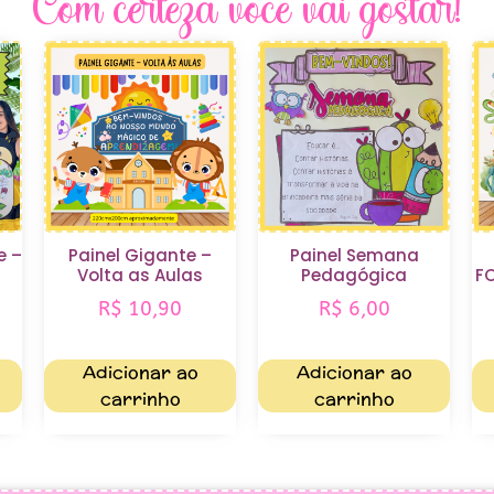
Com certeza você vai gostar!
e –
Painel Gigante –
Painel Semana
Volta as Aulas
Pedagógica
F
R$
10,90
R$
6,00
Adicionar ao
Adicionar ao
carrinho
carrinho