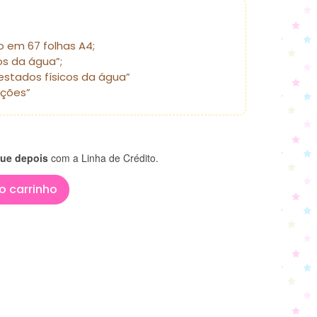
o em 67 folhas A4;
os da água”;
estados físicos da água”
ações”
ue depois
com a Linha de Crédito.
o carrinho