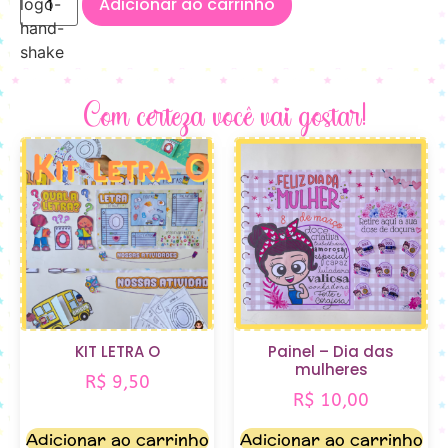
Adicionar ao carrinho
Com certeza você vai gostar!
KIT LETRA O
Painel – Dia das
mulheres
R$
9,50
R$
10,00
Adicionar ao carrinho
Adicionar ao carrinho