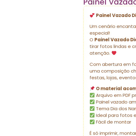
Painel Vazad
Painel Vazado 
Um cenário encantad
especial!
O
Painel Vazado D
tirar fotos lindas e
atenção.
Com abertura em f
uma composição chei
festas, lojas, even
O material aco
Arquivo em PDF p
Painel vazado a
Tema Dia dos Na
Ideal para fotos
Fácil de montar
É só imprimir, monta