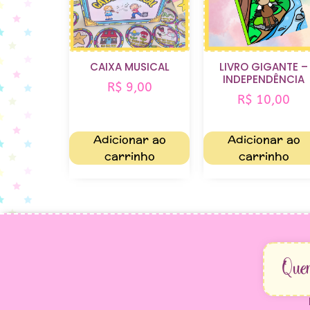
CAIXA MUSICAL
LIVRO GIGANTE –
INDEPENDÊNCIA
R$
9,00
R$
10,00
Adicionar ao
Adicionar ao
carrinho
carrinho
Que