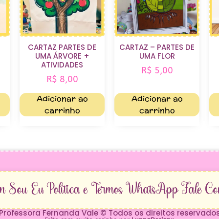
CARTAZ PARTES DE
CARTAZ – PARTES DE
UMA ÁRVORE +
UMA FLOR
ATIVIDADES
R$
5,00
R$
8,00
Adicionar ao
Adicionar ao
carrinho
carrinho
m Sou Eu
Política e Termos
WhatsApp
Fale Co
Professora Fernanda Vale © Todos os direitos reservado