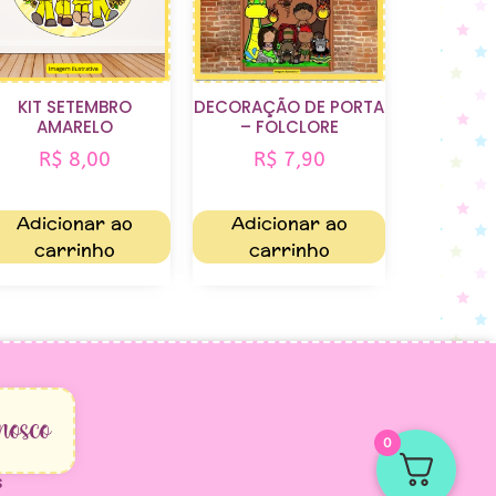
KIT SETEMBRO
DECORAÇÃO DE PORTA
AMARELO
– FOLCLORE
R$
8,00
R$
7,90
Adicionar ao
Adicionar ao
carrinho
carrinho
nosco
0
s