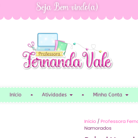
Seja Bem-vindo(a)
Início
Atividades
Minha Conta
Início
/
Professora Fern
Namorados