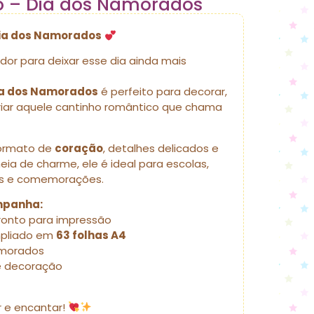
o – Dia dos Namorados
Dia dos Namorados
or para deixar esse dia ainda mais
ia dos Namorados
é perfeito para decorar,
 criar aquele cantinho romântico que chama
ormato de
coração
, detalhes delicados e
a de charme, ele é ideal para escolas,
tos e comemorações.
mpanha:
ronto para impressão
mpliado em
63 folhas A4
morados
 e decoração
r e encantar!