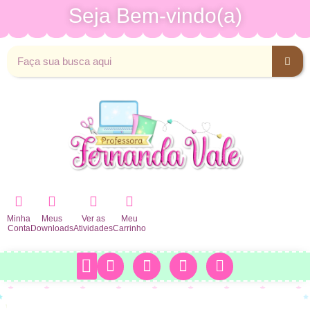
Seja Bem-vindo(a)
Minha
Meus
Ver as
Meu
Conta
Downloads
Atividades
Carrinho
Minha Conta