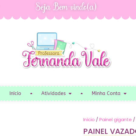
Seja Bem-vindo(a)
Início
Atividades
Minha Conta
Início
/
Painel gigante
/
PAINEL VAZAD