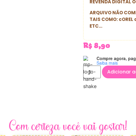
REVENDA DIGITAL O
ARQUIVO NÃO COMP
TAIS COMO: cOREL 
ETC…
R$
8,90
Compre agora, pag
Saiba mais
Adicionar a
Com certeza você vai gostar!