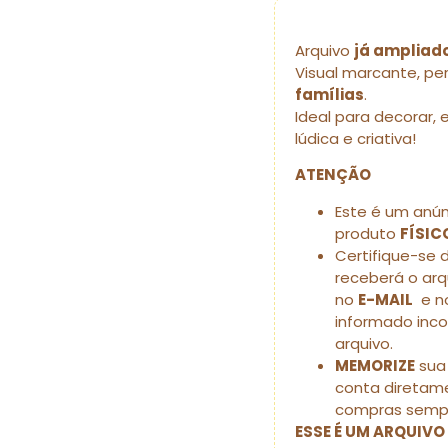
Arquivo
já ampliado
Visual marcante, pe
famílias
.
Ideal para decorar, 
lúdica e criativa!
ATENÇÃO
Este é um anú
produto
FÍSIC
Certifique-se 
receberá o ar
no
E-MAIL
e no
informado inc
arquivo.
MEMORIZE
sua 
conta diretame
compras sempr
ESSE É UM ARQUIVO