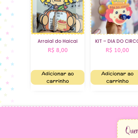
Arraial do Haicai
KIT – DIA DO CIRC
R$
8,00
R$
10,00
Adicionar ao
Adicionar ao
carrinho
carrinho
Que