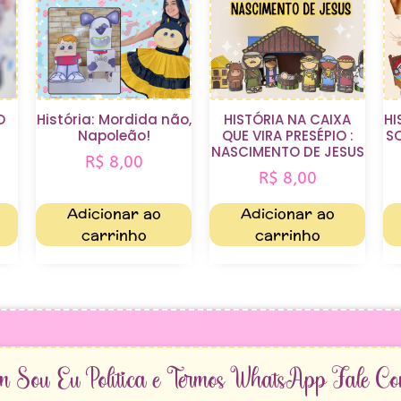
O
História: Mordida não,
HISTÓRIA NA CAIXA
HI
Napoleão!
QUE VIRA PRESÉPIO :
S
NASCIMENTO DE JESUS
R$
8,00
R$
8,00
Adicionar ao
Adicionar ao
carrinho
carrinho
m Sou Eu
Política e Termos
WhatsApp
Fale Co