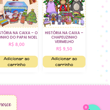
STÓRIA NA CAIXA – O
HISTÓRIA NA CAIXA –
ONHO DO PAPAI NOEL
CHAPEUZINHO
VERMELHO
R$
8,00
R$
9,50
Adicionar ao
Adicionar ao
carrinho
carrinho
nosco
0