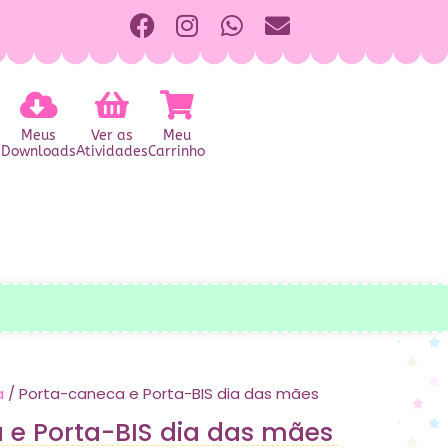
Meus
Ver as
Meu
Downloads
Atividades
Carrinho
a
/ Porta-caneca e Porta-BIS dia das mães
 e Porta-BIS dia das mães