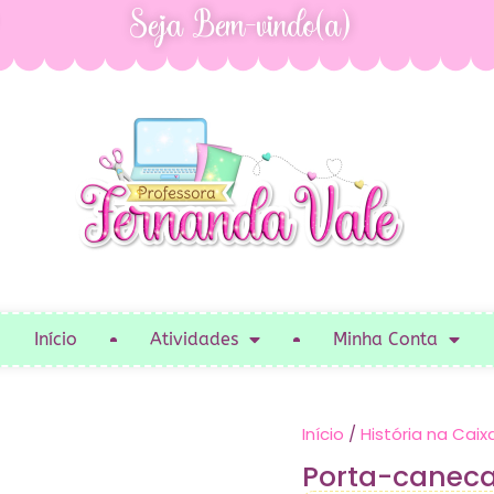
Seja Bem-vindo(a)
Início
Atividades
Minha Conta
Início
/
História na Caix
Porta-caneca