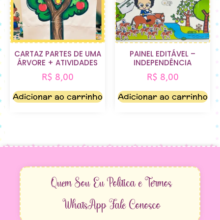
CARTAZ PARTES DE UMA
PAINEL EDITÁVEL –
ÁRVORE + ATIVIDADES
INDEPENDÊNCIA
R$
8,00
R$
8,00
Adicionar ao carrinho
Adicionar ao carrinho
Quem Sou Eu
Política e Termos
WhatsApp
Fale Conosco