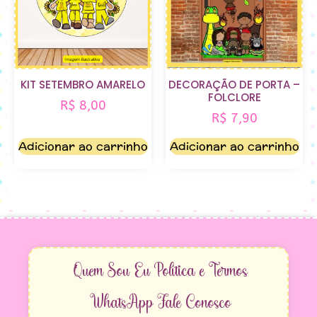
KIT SETEMBRO AMARELO
DECORAÇÃO DE PORTA –
FOLCLORE
R$
8,00
R$
7,90
Adicionar ao carrinho
Adicionar ao carrinho
Quem Sou Eu
Política e Termos
WhatsApp
Fale Conosco