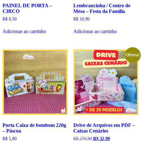
PAINEL DE PORTA –
Lembrancinha / Centro de
CIRCO
Mesa – Festa da Família
R$
6,50
R$
10,90
Adicionar ao carrinho
Adicionar ao carrinho
Oferta!
Porta Caixa de bombom 220g
Drive de Arquivos em PDF –
– Páscoa
Caixas Cenários
O
O
R$
5,80
R$
270,90
R$
32,90