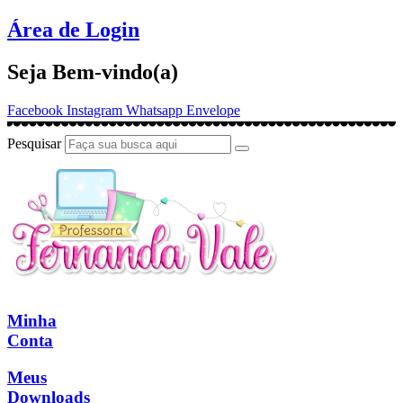
Ir
Área de Login
para
o
Seja Bem-vindo(a)
conteúdo
Facebook
Instagram
Whatsapp
Envelope
Pesquisar
Minha
Conta
Meus
Downloads