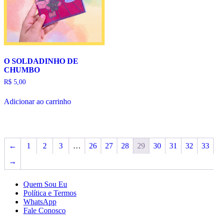
O SOLDADINHO DE
CHUMBO
R$
5,00
Adicionar ao carrinho
←
1
2
3
…
26
27
28
29
30
31
32
33
→
Quem Sou Eu
Política e Termos
WhatsApp
Fale Conosco