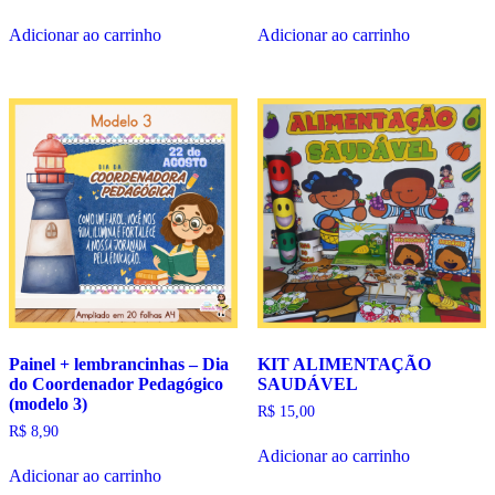
preço
preço
original
atual
Adicionar ao carrinho
Adicionar ao carrinho
era:
é:
R$ 270,90.
R$ 32,90.
Painel + lembrancinhas – Dia
KIT ALIMENTAÇÃO
do Coordenador Pedagógico
SAUDÁVEL
(modelo 3)
R$
15,00
R$
8,90
Adicionar ao carrinho
Adicionar ao carrinho