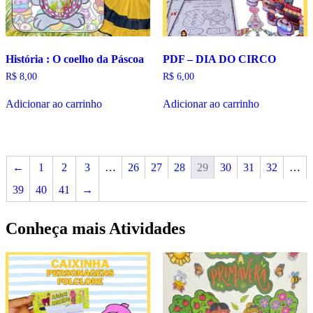
História : O coelho da Páscoa
PDF – DIA DO CIRCO
R$
8,00
R$
6,00
Adicionar ao carrinho
Adicionar ao carrinho
←
1
2
3
…
26
27
28
29
30
31
32
…
39
40
41
→
Conheça mais Atividades