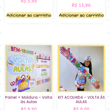
R$
5,99
R$
13,90
Adicionar ao carrinho
Adicionar ao carrinho
Painel + Moldura – Volta
KIT ACOLHIDA – VOLTA ÁS
ás Aulas
AULAS
R$
9,90
R$
9,00